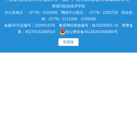
西现代职业技术学院
办公室电话：（0778）2102260 网络中心电话：（0778）2103728 招生热
线:（0778）2112388、2109169
备案/许可证编号：10200215号 教育网站审核编号：桂JS200601-33 网警备
案：45270102000514
桂公网安备45120202000064号
电脑版