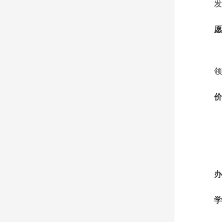
发
愿
领
价
办
学