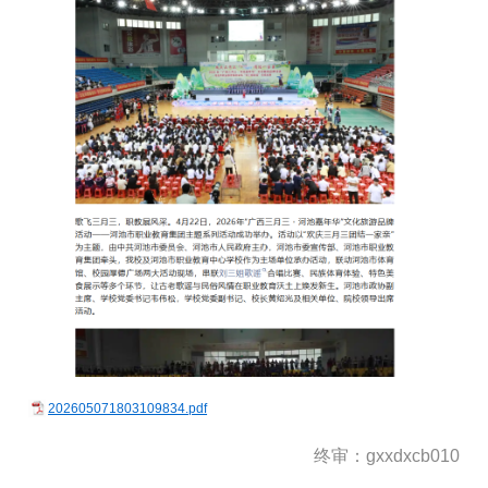
202605071803109834.pdf
终审：gxxdxcb010