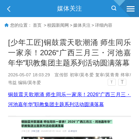
媒体关注
您的位置：
首页
>
校园新闻网
>
媒体关注
>
详细内容
[少年工匠]铜鼓震天歌潮涌 师生同乐
一家亲！2026“广西三月三・河池嘉
年华”职教集团主题系列活动圆满落幕
2026-05-07 18:03:29
宣传部 初审/莫冬爱 复审/莫青青 终审/
T
韦益 编辑/莫冬爱
T
铜鼓震天歌潮涌 师生同乐一家亲！2026“广西三月三・
河池嘉年华”职教集团主题系列活动圆满落幕